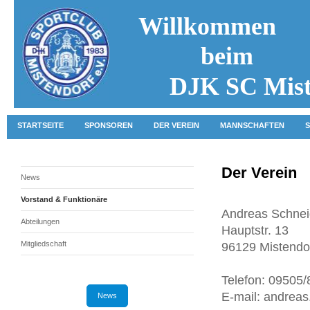
Willkommen
beim
DJK SC Mist
STARTSEITE
SPONSOREN
DER VEREIN
MANNSCHAFTEN
S
Der Verein
News
Vorstand & Funktionäre
Andreas Schnei
Abteilungen
Hauptstr. 13
Mitgliedschaft
96129 Mistendo
Telefon: 09505
E-mail: andrea
News