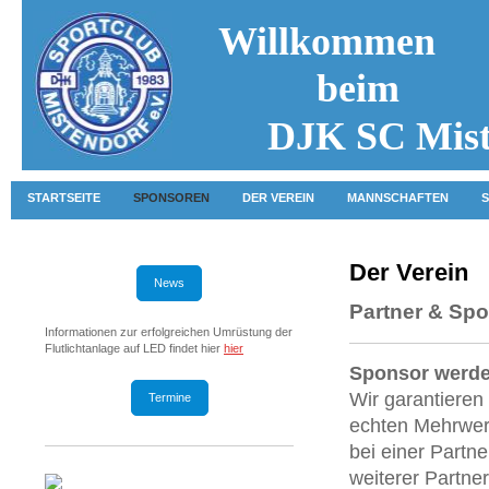
Willkommen
beim
DJK SC Mist
STARTSEITE
SPONSOREN
DER VEREIN
MANNSCHAFTEN
S
Der Verein
News
Partner & Sp
Informationen zur erfolgreichen Umrüstung der
Flutlichtanlage auf LED findet hier
hier
Sponsor werd
Wir garantieren
Termine
echten Mehrwert
bei einer Partn
weiterer Partner