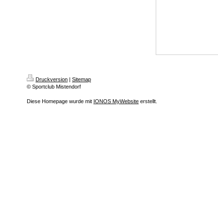
Druckversion
|
Sitemap
© Sportclub Mistendorf
Diese Homepage wurde mit
IONOS MyWebsite
erstellt.