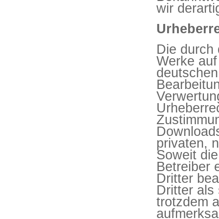
wir derart
Urheberr
Die durch 
Werke auf 
deutschen 
Bearbeitun
Verwertun
Urheberrec
Zustimmung
Downloads 
privaten, 
Soweit die
Betreiber 
Dritter be
Dritter al
trotzdem a
aufmerksa