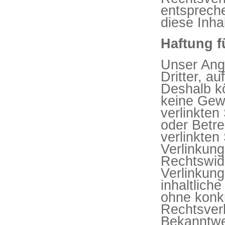
entsprech
diese Inha
Haftung f
Unser Ang
Dritter, a
Deshalb kö
keine Gew
verlinkten 
oder Betre
verlinkten
Verlinkung
Rechtswidr
Verlinkung
inhaltliche
ohne konkr
Rechtsverl
Bekanntwe