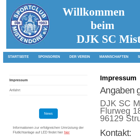
Willkommen
beim
DJK SC Mist
STARTSEITE
SPONSOREN
DER VEREIN
MANNSCHAFTEN
S
Impressum
Impressum
Angaben 
Anfahrt
DJK SC Mi
Flurweg 1
News
96129 Stru
Informationen zur erfolgreichen Umrüstung der
Kontakt:
Flutlichtanlage auf LED findet hier
hier