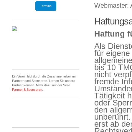
Webmaster: A
Termine
Haftungsa
Haftung f
Als Diens
für eigene
allgemeine
bis 10 TMG
nicht verp
Ein Verein lebt durch die Zusammenarbeit mit
fremde In
Partnern und Sponsoren. Lernen Sie unsere
Partner kennen. Mehr dazu auf der Seite
Umständen 
Partner & Sponsoren
.
Tätigkeit 
oder Sper
den allge
unberührt.
erst ab de
Rechtsver