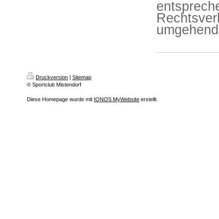
entsprech
Rechtsverl
umgehend 
Druckversion
|
Sitemap
© Sportclub Mistendorf
Diese Homepage wurde mit
IONOS MyWebsite
erstellt.